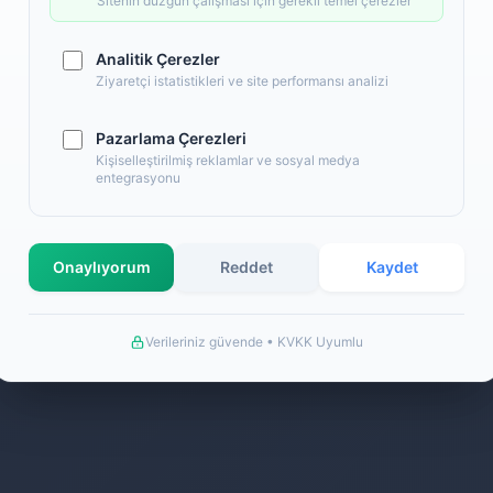
Sitenin düzgün çalışması için gerekli temel çerezler
Analitik Çerezler
Ziyaretçi istatistikleri ve site performansı analizi
Pazarlama Çerezleri
Kişiselleştirilmiş reklamlar ve sosyal medya
entegrasyonu
Onaylıyorum
Reddet
Kaydet
Verileriniz güvende • KVKK Uyumlu