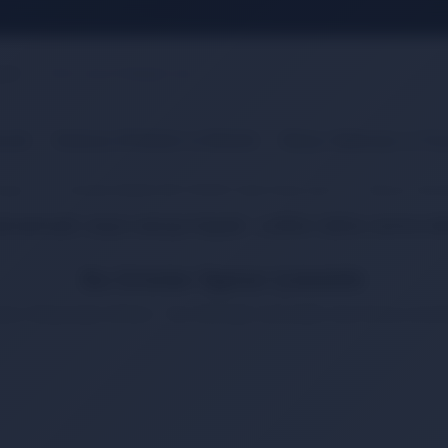
ronik
Hırdavat, El Aletleri ve Elektrik
Bahçe, Nalburiye ve Tes
açlar
Columbia Medford BK FS20042 Siyah Kamp Çakı 21,5 - Manuel, Kemerl
bulunamadı veya satışa kapalı. Lütfen daha sonra te
Bu Ürünler İlginizi Çekebilir