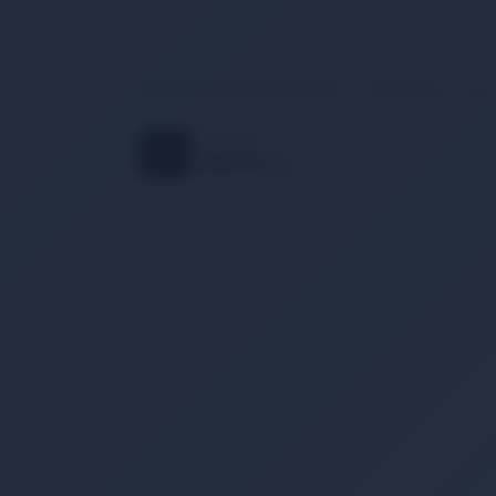
Browning 8-10 Siyah Kurtarma / Kamp Çakı 16,5cm 
768,00 TL
15
%
650,00 TL