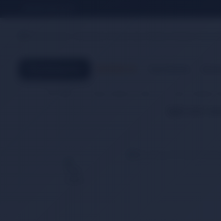
+90 552 625 00 40
Tüm Kategoriler
İNDİRİMLER
Tüm Ürünler
Elekt
Ana Sayfa
Kamp, Outdoor ve Spor
Çakı ve Outdoor Ar
İlgili ürün 