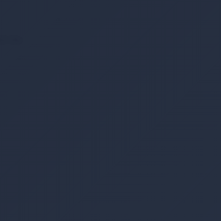
rlü Sap