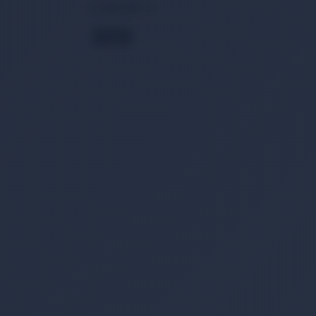
2.165,28 TL
KARGO
BEDAVA