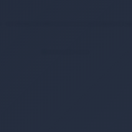
- Yarı Otomatik, Kemerlikli, Cam Kırma Ve İp Kesme Aparatlı, Ok Figü