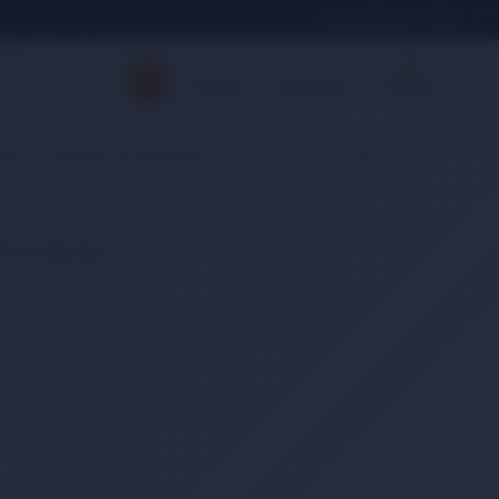
İletişim
Sipariş Takibi
0
Giriş Yap
Listem
Sepetim
Üye Ol
Favorilerim
Sepetim
isat
Mutfak, Ev Gereçleri ve Temizlik
Kişisel Bakım ve Kozme
ikli
krar deneyin.