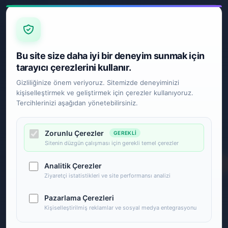
Kurumsal
Gizlilik ve
Kullanım
Şartları
Kargo ve
Bu site size daha iyi bir deneyim sunmak için
Taşıma
tarayıcı çerezlerini kullanır.
Bilgileri
Gizliliğinize önem veriyoruz. Sitemizde deneyiminizi
Kurumsal
kişiselleştirmek ve geliştirmek için çerezler kullanıyoruz.
Garanti ve
Tercihlerinizi aşağıdan yönetebilirsiniz.
İade
Zorunlu Çerezler
GEREKLI
Hızlı
E-Bülten Aboneliği
Sitenin düzgün çalışması için gerekli temel çerezler
Erişim
Ana Sayfa
Analitik Çerezler
Ziyaretçi istatistikleri ve site performansı analizi
Yeni
Sosyal Medya
Ürünler
Pazarlama Çerezleri
İndirimdeki
Kişiselleştirilmiş reklamlar ve sosyal medya entegrasyonu
Ürünler