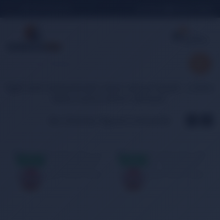
+90 552 625 00 40
İletişim
Sipariş Takibi
0
Sepetim
Sepetim
İlgili ürün bulunamadı veya satışa kapalı. Lütfen
daha sonra tekrar deneyin.
Bu Ürünler İlginizi Çekebilir
AYNIGÜN
AYNIGÜN
KARGO
KARGO